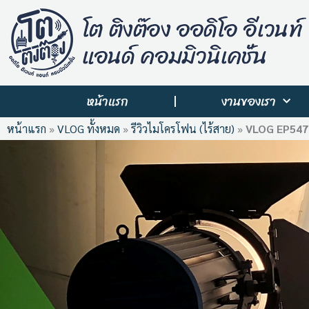
Skip
to
content
หน้าแรก
งานของเรา
หน้าแรก
»
VLOG ทั้งหมด
»
รีวิวไมโครโฟน (ไร้สาย)
»
VLOG EP547: