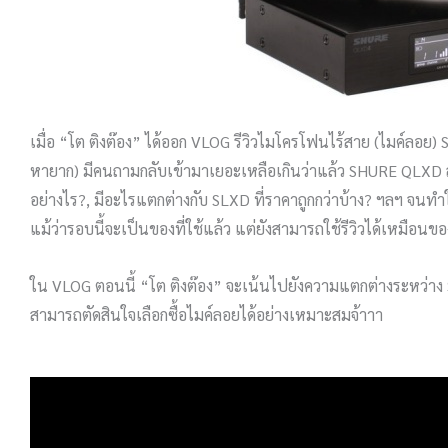
เมื่อ “โต ติงต๊อง” ได้ออก VLOG รีวิวไมโครโฟนไร้สาย (ไมค์ลอย)
หายาก) มีคนถามกลับเข้ามาเยอะเหลือเกินว่าแล้ว SHURE QLXD ล่ะ? 
อย่างไร?, มีอะไรแตกต่างกับ SLXD ที่ราคาถูกกว่าบ้าง? ฯลฯ จนทำใ
แม้ว่ารอบนี้จะเป็นของที่ใช้แล้ว แต่ยังสามารถใช้รีวิวได้เหมือน
ใน VLOG ตอนนี้ “โต ติงต๊อง” จะเน้นไปยังความแตกต่างระหว่า
สามารถตัดสินใจเลือกซื้อไมค์ลอยได้อย่างเหมาะสมจ้าาา