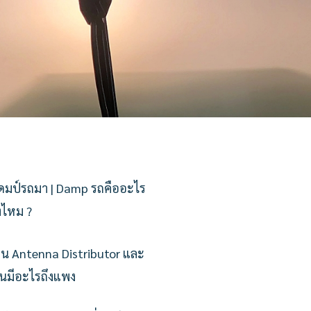
ดมป์รถมา | Damp รถคืออะไร
งไหม ?
ใน Antenna Distributor และ
ันมีอะไรถึงแพง